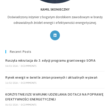
KAMIL SKONIECZNY
Doświadczony inżynier z bogatym dorobkiem zawodowym w branży
odnawialnych źródeł energii i efektywności energetycznej.
Opens
in
a
new
Recent Posts
tab
Ruszyła rekrutacja do 3. edycji programu grantowego SOFIA
04/03/2024
/
0 COMMENTS
Rynek energii w świetle zmian prawnych i aktualnych wyzwań
16/02/2024
/
0 COMMENTS
KORZYSTNIEJSZE WARUNKI UDZIELANIA DOTACJI NA POPRAWĘ
EFEKTYWNOŚCI ENERGETYCZNEJ
06/02/2024
/
0 COMMENTS