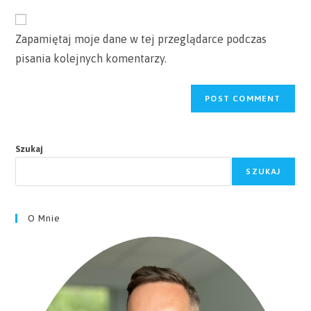
to
website
comment
URL
Zapamiętaj moje dane w tej przeglądarce podczas
(optional)
pisania kolejnych komentarzy.
Szukaj
SZUKAJ
O Mnie