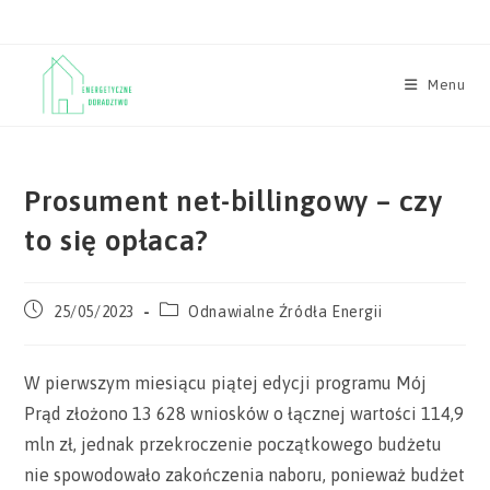
Skip
to
content
Menu
Prosument net-billingowy – czy
to się opłaca?
Post
Post
25/05/2023
Odnawialne Źródła Energii
published:
category:
W pierwszym miesiącu piątej edycji programu Mój
Prąd złożono 13 628 wniosków o łącznej wartości 114,9
mln zł, jednak przekroczenie początkowego budżetu
nie spowodowało zakończenia naboru, ponieważ budżet