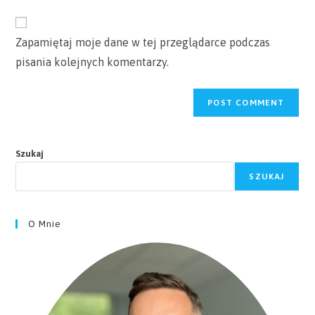
to
website
comment
URL
Zapamiętaj moje dane w tej przeglądarce podczas
(optional)
pisania kolejnych komentarzy.
Szukaj
SZUKAJ
O Mnie