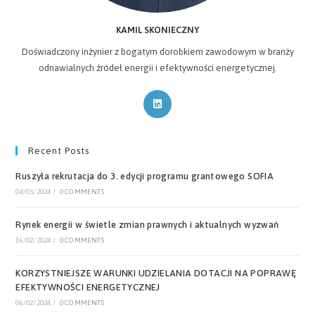
KAMIL SKONIECZNY
Doświadczony inżynier z bogatym dorobkiem zawodowym w branży
odnawialnych źródeł energii i efektywności energetycznej.
Opens
in
a
new
Recent Posts
tab
Ruszyła rekrutacja do 3. edycji programu grantowego SOFIA
04/03/2024
/
0 COMMENTS
Rynek energii w świetle zmian prawnych i aktualnych wyzwań
16/02/2024
/
0 COMMENTS
KORZYSTNIEJSZE WARUNKI UDZIELANIA DOTACJI NA POPRAWĘ
EFEKTYWNOŚCI ENERGETYCZNEJ
06/02/2024
/
0 COMMENTS