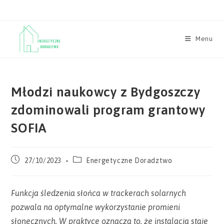
Skip
to
content
Menu
Młodzi naukowcy z Bydgoszczy
zdominowali program grantowy
SOFIA
Post
Post
27/10/2023
Energetyczne Doradztwo
published:
category:
Funkcja śledzenia słońca w trackerach solarnych
pozwala na optymalne wykorzystanie promieni
słonecznych. W praktyce oznacza to, że instalacja staje