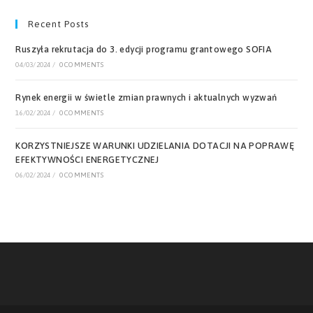
a
new
Recent Posts
tab
Ruszyła rekrutacja do 3. edycji programu grantowego SOFIA
04/03/2024
/
0 COMMENTS
Rynek energii w świetle zmian prawnych i aktualnych wyzwań
16/02/2024
/
0 COMMENTS
KORZYSTNIEJSZE WARUNKI UDZIELANIA DOTACJI NA POPRAWĘ
EFEKTYWNOŚCI ENERGETYCZNEJ
06/02/2024
/
0 COMMENTS