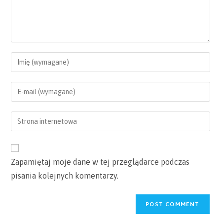
Enter
your
name
Enter
or
your
username
email
Enter
to
address
your
comment
to
website
comment
URL
Zapamiętaj moje dane w tej przeglądarce podczas
(optional)
pisania kolejnych komentarzy.