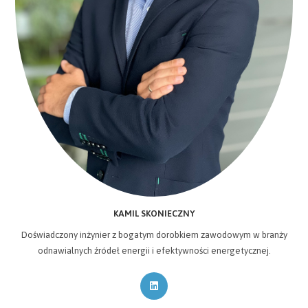
KAMIL SKONIECZNY
Doświadczony inżynier z bogatym dorobkiem zawodowym w branży
odnawialnych źródeł energii i efektywności energetycznej.
Opens
in