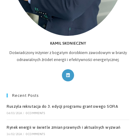
KAMIL SKONIECZNY
Doświadczony inżynier z bogatym dorobkiem zawodowym w branży
odnawialnych źródeł energii i efektywności energetycznej.
Opens
in
a
new
Recent Posts
tab
Ruszyła rekrutacja do 3. edycji programu grantowego SOFIA
04/03/2024
/
0 COMMENTS
Rynek energii w świetle zmian prawnych i aktualnych wyzwań
16/02/2024
/
0 COMMENTS